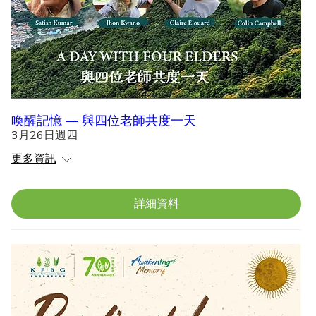
推動可持續生活及以社會模式為核心轉化教育
的寄宿學習中心。

薩提斯不僅著書，還在全球各地授課和帶領工
作坊，内容包括整全經濟、崇敬生態學
（reverential ecology）、整全教育及自求簡
喚醒記憶 — 與四位老師共度一天
樸（voluntary simplicity）。他的著作包括
3月26日週四
《Soil · Soul · Society: A New Trinity for Our 
更多資訊
Time》、《沒有終點》、《地球朝聖者》、
《You Are Therefore I am》、《簡樸的美
學》和《愛的生態學》。
詳細資料