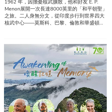
1962 年，因擔憂核武擴散，他和好友 E. P. 
Menon展開一次長達8000英里的「和平朝聖」
之旅。二人身無分文，從印度步行到世界四大
核武中心——莫斯科、巴黎、倫敦和華盛頓，
穿越沙漠、高山及深入「危險地帶」，向當時
​活動
四國領袖傳遞和平的信息。

1973 年，他定居英國，應著名經濟學家舒馬
克（E. F. Schumacher）的邀請，擔任
《Resurgence》雜誌編輯。在他任編輯期間，
該雜誌被《衛報》譽為「綠色運動的精神和藝
術代表」。

1991年，薩提斯與舒馬克共同創辦了舒馬克學
院（Schumacher College）。學院以舒馬克為
名，坐落於英國德文郡托特尼斯，是一所致力