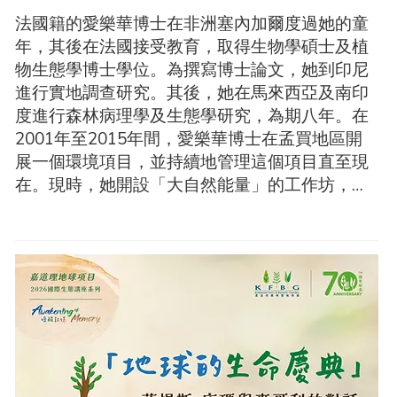
法國籍的愛樂華博士在非洲塞內加爾度過她的童
年，其後在法國接受教育，取得生物學碩士及植
物生態學博士學位。為撰寫博士論文，她到印尼
進行實地調查研究。其後，她在馬來西亞及南印
度進行森林病理學及生態學研究，為期八年。在
2001年至2015年間，愛樂華博士在孟買地區開
展一個環境項目，並持續地管理這個項目直至現
在。現時，她開設「大自然能量」的工作坊，為
不同年齡和背景的人士提供獨特機會，透過直覺
活動
練習深化與自然世界的連結。

愛樂華博士從小就與大自然緊密連繫著，她透過
學習印度哲學中的五大元素，及其對應的脈輪來
發展這種連繫。從2004年起，她開始在印度、法
國、台灣及香港教授人們如何與大自然溝通和感
受大自然的節奏與律動。