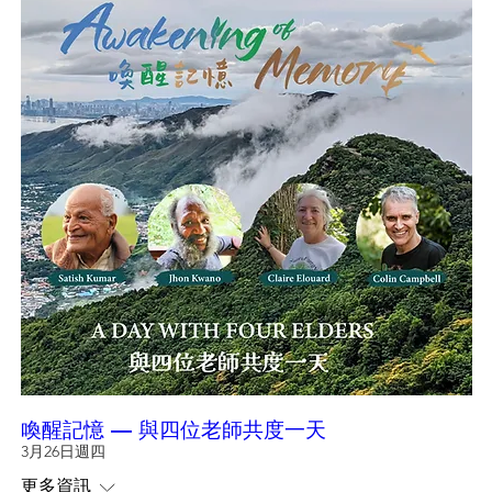
深刻理解「萬物有靈」（animism）及其與自然世
界的密切關係。  

憑藉對非洲文化、榮格心理學和當代藝術實踐的
深入認識，柯林發展出一套獨特而真實的個人哲
學，並將其應用於以荒野為本（wilderness-
based）的修習中。他的目標是幫助不同國界的
人重建與更廣闊自然世界之間的連結。
喚醒記憶 — 與四位老師共度一天
3月26日週四
更多資訊