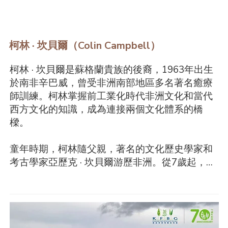
柯林 · 坎貝爾（Colin Campbell）
柯林 · 坎貝爾是蘇格蘭貴族的後裔，1963年出生
於南非辛巴威，曾受非洲南部地區多名著名癒療
師訓練。柯林掌握前工業化時代非洲文化和當代
西方文化的知識，成為連接兩個文化體系的橋
樑。

童年時期，柯林隨父親，著名的文化歷史學家和
考古學家亞歷克 · 坎貝爾游歷非洲。從7歲起，他
便接觸到博茨瓦納（Botswana）一些強大的非洲
活動
癒療師和巫師，他們立即覺察這男孩具癒療師天
賦，因而收他為徒。透過嚴謹的儀式和訓練，柯
林體驗並融會了傳統非洲知識的遠古智慧，從而