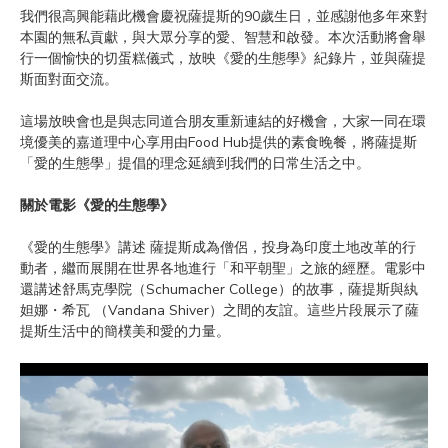
我們很高興能藉此機會慶祝薩提斯的90歲生日，並感謝他多年來對
本園的無私貢獻，與大眾分享的愛、智慧和啟發。本次活動將會舉
行一個愉快的切蛋糕儀式，放映《愛的生態學》紀錄片，並與
薩提
斯面對面
交流。
這場放映會也是與志同道合朋友重新連結的好機會，大家一同在環
境優美的嘉道理中心享用由Food Hub提供的素食晚餐，將薩提斯
「愛的生態學」提倡的理念延續到我們的日常生活之中。
關於電影《愛的生態學》
《愛的生態學》講述 薩提斯成為僧侶，投身為印度土地改革的行
動者，繼而展開在世界各地進行「和平朝聖」之旅的經歷。電影中
還講述舒馬克學院（Schumacher College）的故事，薩提斯與紈
妲娜・希瓦 （Vandana Shiver）之間的友誼。這些片段展示了薩
提斯生活中的簡樸美和愛的力量。