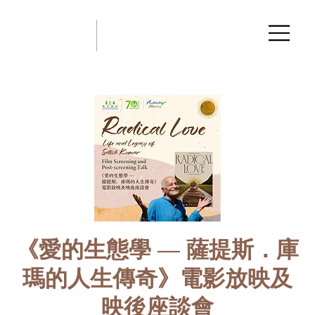
《愛的生態學 — 薩提斯．庫
瑪的人生傳奇》電影放映及
映後座談會