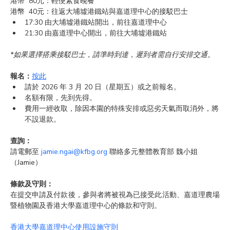
港幣  80元：輕便素食晚餐
港幣  40元：往返大埔墟港鐵站與嘉道理中心的
接駁巴士
17:30 由大埔墟港鐵站開出，前往嘉道理中心
21:30 由嘉道理中心開出，前往大埔墟港鐵站
*如果選擇搭乘接駁巴士，請準時到達，遲到者需自行安排交通。
報名：
按此
請於 2026 年 3 月 20 日（星期五）或之前報名。
名額有限，先到先得。
費用一經收取，除因本園的特殊安排或惡劣天氣而取消外，將
不設退款。
查詢：
請電郵至 
jamie.ngai@kfbg.org
 聯絡多元整體教育部 魏小姐
（Jamie）
​條款及守則：
在提交申請及付款後，參與者將被視為已接受此活動、嘉道理農場
暨植物園及香港大學嘉道理中心的條款和守則。
香港大學嘉道理中心使用設施守則