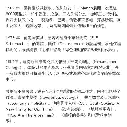
1962 年，因擔憂核武擴散，他和好友 E. P. Menon展開一次長達
8000英里的「和平朝聖」之旅。二人身無分文，從印度步行到世
界四大核武中心——莫斯科、巴黎、倫敦和華盛頓，穿越沙漠、高
山及深入「危險地帶」，向當時四國領袖傳遞和平的信息。
1973 年，他定居英國，應著名經濟學家舒馬克（E. F. 
Schumacher）的邀請，擔任《Resurgence》雜誌編輯。在他任編
輯期間，該雜誌被《衛報》譽為「綠色運動的精神和藝術代表」。
1991年，薩提斯與舒馬克共同創辦了舒馬克學院（Schumacher 
College）。學院以舒馬克為名，坐落於英國德文郡托特尼斯，是
一所致力推動可持續生活及以社會模式為核心轉化教育的寄宿學習
中心。
薩提斯不僅著書，還在全球各地授課和帶領工作坊，内容包括整全
經濟、崇敬生態學（reverential ecology）、整全教育及自求簡樸
（voluntary simplicity）。他的著作包括《Soil · Soul · Society: A 
New Trinity for Our Time》、《沒有終點》、《地球朝聖者》、
《You Are Therefore I am》、《簡樸的美學》和《愛的生態
學》。